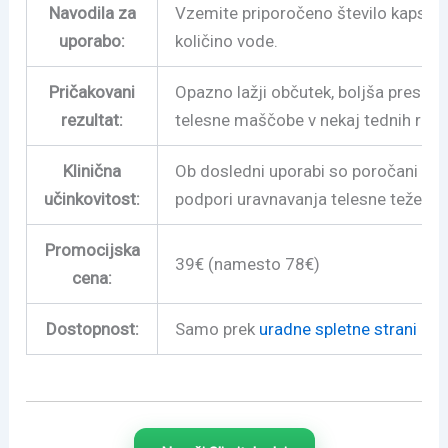
Navodila za
Vzemite priporočeno število kapsul
uporabo:
količino vode.
Pričakovani
Opazno lažji občutek, boljša presno
rezultat:
telesne maščobe v nekaj tednih red
Klinična
Ob dosledni uporabi so poročani odlič
učinkovitost:
podpori uravnavanja telesne teže.
Promocijska
39€ (namesto 78€)
cena:
Dostopnost:
Samo prek
uradne spletne strani