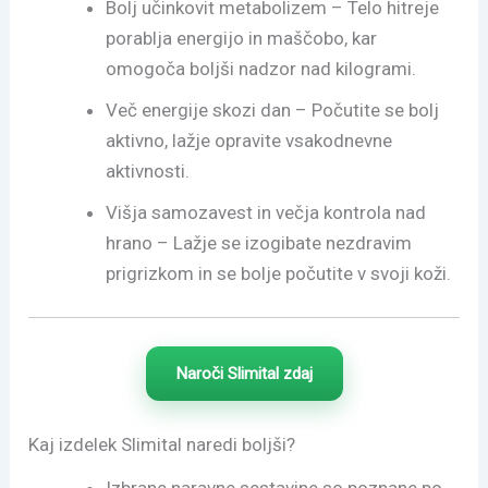
Bolj učinkovit metabolizem – Telo hitreje
porablja energijo in maščobo, kar
omogoča boljši nadzor nad kilogrami.
Več energije skozi dan – Počutite se bolj
aktivno, lažje opravite vsakodnevne
aktivnosti.
Višja samozavest in večja kontrola nad
hrano – Lažje se izogibate nezdravim
prigrizkom in se bolje počutite v svoji koži.
Naroči Slimital zdaj
Kaj izdelek Slimital naredi boljši?
Izbrane naravne sestavine so poznane po