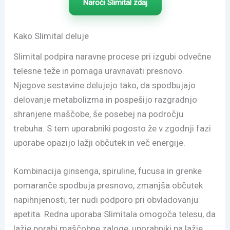
Naroči Slimital zdaj
Kako Slimital deluje
Slimital podpira naravne procese pri izgubi odvečne
telesne teže in pomaga uravnavati presnovo.
Njegove sestavine delujejo tako, da spodbujajo
delovanje metabolizma in pospešijo razgradnjo
shranjene maščobe, še posebej na področju
trebuha. S tem uporabniki pogosto že v zgodnji fazi
uporabe opazijo lažji občutek in več energije.
Kombinacija ginsenga, spiruline, fucusa in grenke
pomaranče spodbuja presnovo, zmanjša občutek
napihnjenosti, ter nudi podporo pri obvladovanju
apetita. Redna uporaba Slimitala omogoča telesu, da
lažje porabi maščobne zaloge, uporabniki pa lažje