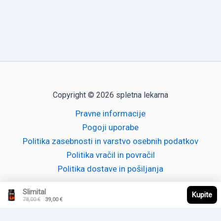
Copyright © 2026 spletna lekarna
Pravne informacije
Pogoji uporabe
Politika zasebnosti in varstvo osebnih podatkov
Politika vračil in povračil
Politika dostave in pošiljanja
Slimital
Kupite
Izvirna cena je bila: 78,00 €.
Trenutna cena je: 39,00 €.
78,00
€
39,00
€