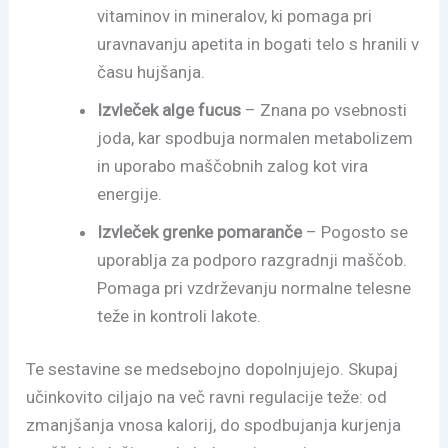
vitaminov in mineralov, ki pomaga pri
uravnavanju apetita in bogati telo s hranili v
času hujšanja.
Izvleček alge fucus
– Znana po vsebnosti
joda, kar spodbuja normalen metabolizem
in uporabo maščobnih zalog kot vira
energije.
Izvleček grenke pomaranče
– Pogosto se
uporablja za podporo razgradnji maščob.
Pomaga pri vzdrževanju normalne telesne
teže in kontroli lakote.
Te sestavine se medsebojno dopolnjujejo. Skupaj
učinkovito ciljajo na več ravni regulacije teže: od
zmanjšanja vnosa kalorij, do spodbujanja kurjenja