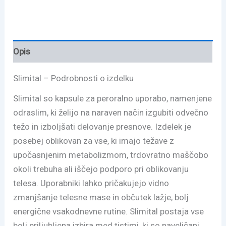
Opis
Slimital – Podrobnosti o izdelku
Slimital so kapsule za peroralno uporabo, namenjene
odraslim, ki želijo na naraven način izgubiti odvečno
težo in izboljšati delovanje presnove. Izdelek je
posebej oblikovan za vse, ki imajo težave z
upočasnjenim metabolizmom, trdovratno maščobo
okoli trebuha ali iščejo podporo pri oblikovanju
telesa. Uporabniki lahko pričakujejo vidno
zmanjšanje telesne mase in občutek lažje, bolj
energične vsakodnevne rutine. Slimital postaja vse
bolj priljubljena izbira med tistimi, ki so naveličani