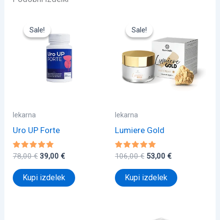
Sale!
Sale!
Sale!
Sale!
lekarna
lekarna
Uro UP Forte
Lumiere Gold
Ocenjeno
Izvirna
Trenutna
Ocenjeno
Izvirna
Trenutna
78,00
€
39,00
€
106,00
€
53,00
€
5.00
5.00
cena
cena
cena
cena
od 5
od 5
je
je:
je
je:
Kupi izdelek
Kupi izdelek
bila:
39,00 €.
bila:
53,00 €.
78,00 €.
106,00 €.