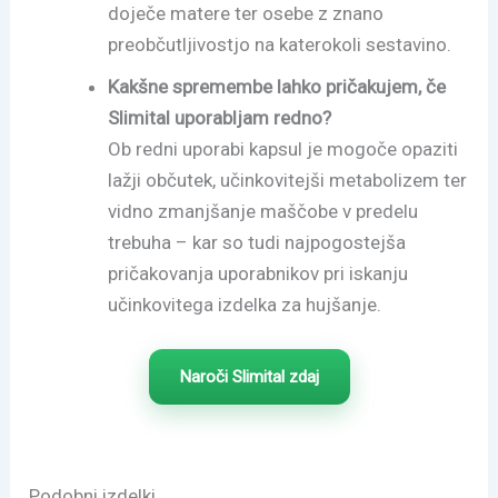
doječe matere ter osebe z znano
preobčutljivostjo na katerokoli sestavino.
Kakšne spremembe lahko pričakujem, če
Slimital uporabljam redno?
Ob redni uporabi kapsul je mogoče opaziti
lažji občutek, učinkovitejši metabolizem ter
vidno zmanjšanje maščobe v predelu
trebuha – kar so tudi najpogostejša
pričakovanja uporabnikov pri iskanju
učinkovitega izdelka za hujšanje.
Naroči Slimital zdaj
Podobni izdelki